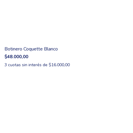
Botinero Coquette Blanco
$48.000,00
3
cuotas sin interés de
$16.000,00