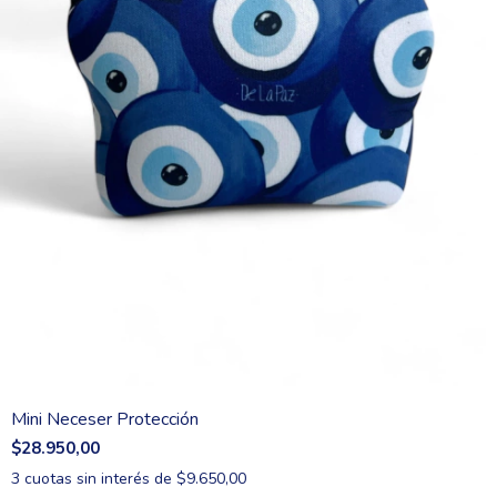
Mini Neceser Protección
$28.950,00
3
cuotas sin interés de
$9.650,00