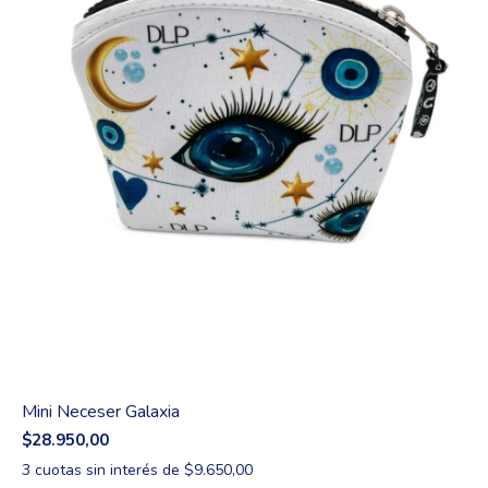
Mini Neceser Galaxia
$28.950,00
3
cuotas sin interés de
$9.650,00