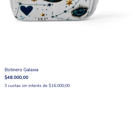
Botinero Galaxia
$48.000,00
3
cuotas sin interés de
$16.000,00