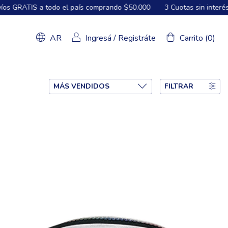
aís comprando $50.000
3 Cuotas sin interés desde $30.000
Enví
AR
Ingresá
/
Registráte
Carrito
(
0
)
FILTRAR