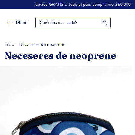
s GRATIS a todo el país comprando $50.000
3 Cuotas sin interés 
Menú
Inicio
.
Neceseres de neoprene
Neceseres de neoprene