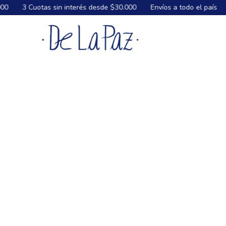
otas sin interés desde $30.000
Envíos a todo el país
Envíos G