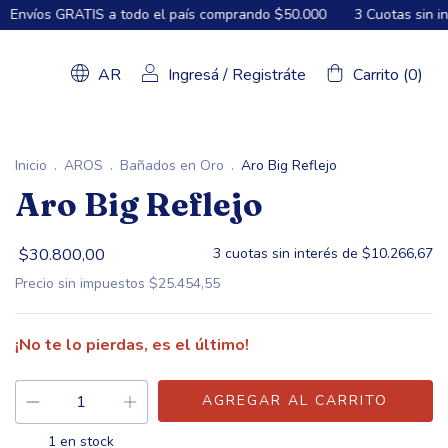
RATIS a todo el país comprando $50.000
3 Cuotas sin interés des
AR
Ingresá
/
Registráte
Carrito
(
0
)
Inicio
.
AROS
.
Bañados en Oro
.
Aro Big Reflejo
Aro Big Reflejo
$30.800,00
3
cuotas sin interés de
$10.266,67
Precio sin impuestos
$25.454,55
¡No te lo pierdas, es el último!
1
en stock