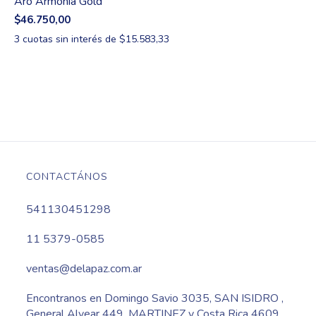
Aro Armonía Gold
$46.750,00
3
cuotas sin interés de
$15.583,33
CONTACTÁNOS
541130451298
11 5379-0585
ventas@delapaz.com.ar
Encontranos en Domingo Savio 3035, SAN ISIDRO ,
General Alvear 449, MARTINEZ y Costa Rica 4609,