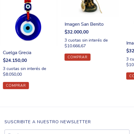
Imagen San Benito
$32.000,00
3
cuotas sin interés de
Ima
$10.666,67
$32
Cuelga Grecia
3
cu
$24.150,00
$10
3
cuotas sin interés de
$8.050,00
SUSCRIBITE A NUESTRO NEWSLETTER