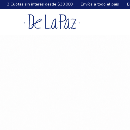
 desde $30.000
Envíos a todo el país
Envíos GRATIS a todo el 