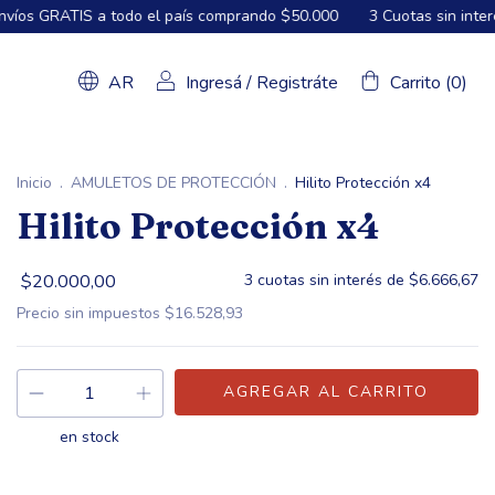
país comprando $50.000
3 Cuotas sin interés desde $30.000
Env
AR
Ingresá
/
Registráte
Carrito
(
0
)
Inicio
.
AMULETOS DE PROTECCIÓN
.
Hilito Protección x4
Hilito Protección x4
$20.000,00
3
cuotas sin interés de
$6.666,67
Precio sin impuestos
$16.528,93
en stock