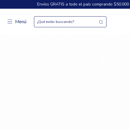
os GRATIS a todo el país comprando $50.000
3 Cuotas sin interés
Menú