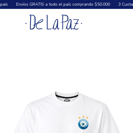
Envíos GRATIS a todo el país comprando $50.000
3 Cuotas sin i