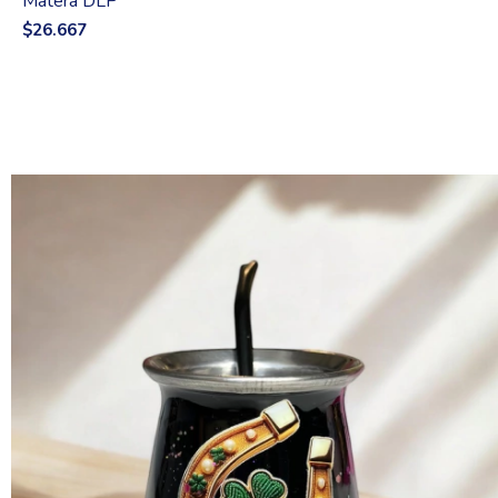
Matera DLP
$26.667