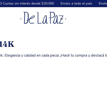
esde $30.000
Envíos a todo el país
Envíos GRATIS a todo el pa
14K
. Elegancia y calidad en cada pieza. ¡Hacé tu compra y destacá tu