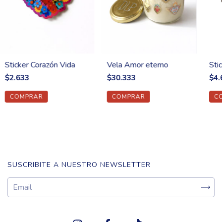
Sticker Corazón Vida
Vela Amor eterno
Sti
$2.633
$30.333
$4.
SUSCRIBITE A NUESTRO NEWSLETTER